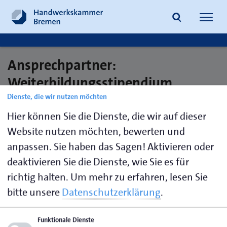
Navig
öffne
Ansprechpartner:
Suche
Weiterbildungsstipendium
Dienste, die wir nutzen möchten
Hier können Sie die Dienste, die wir auf dieser
Malorny,
0421
ausbildungsverzeichnis@hwk-
Website nutzen möchten, bewerten und
Beate
30500-132
bremen.de
anpassen. Sie haben das Sagen! Aktivieren oder
deaktivieren Sie die Dienste, wie Sie es für
richtig halten.
Um mehr zu erfahren, lesen Sie
Seite empfehlen
bitte unsere
Datenschutzerklärung
.
Seite drucken
Funktionale Dienste
Seite
aktualisiert am 01. Okt. 2025