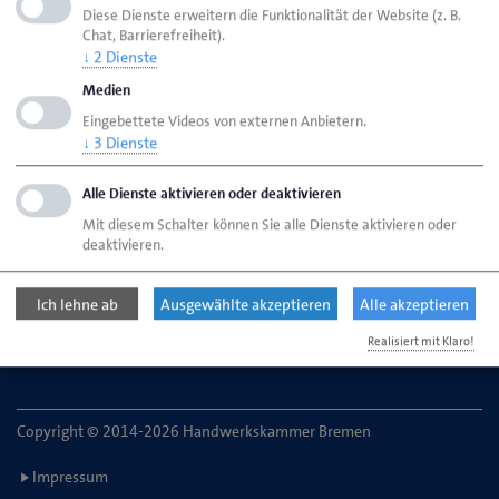
Diese Dienste erweitern die Funktionalität der Website (z. B.
Chat, Barrierefreiheit).
↓
2
Dienste
HWK Bremen
Ansprechpartner
Bereiche
Medien
Weiterbildungsstipendium
Eingebettete Videos von externen Anbietern.
↓
3
Dienste
Handwerkskammer Bremen
Alle Dienste aktivieren oder deaktivieren
Ansgaritorstr. 24
Mit diesem Schalter können Sie alle Dienste aktivieren oder
28195 Bremen
deaktivieren.
Telefon: 0421 30500-0
Ich lehne ab
Ausgewählte akzeptieren
Alle akzeptieren
E-Mail:
service@hwk-bremen.de
Realisiert mit Klaro!
Copyright © 2014-2026 Handwerkskammer Bremen
Impressum