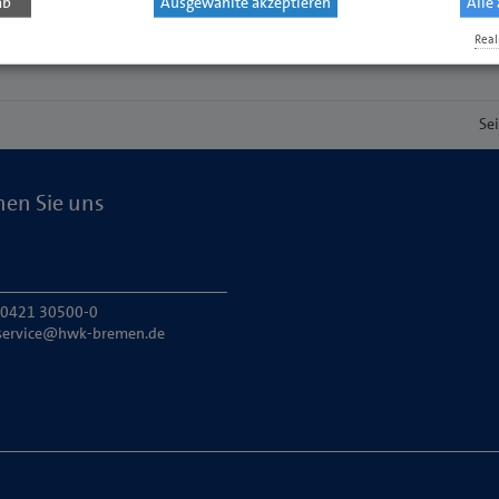
ab
Ausgewählte akzeptieren
Alle
Real
Se
hen Sie uns
: 0421 30500-0
service@hwk-bremen.de