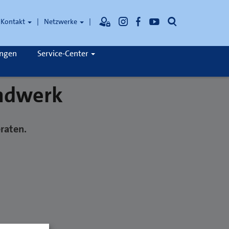
Suche
Kontakt
Netzwerke
ungen
Service-Center
andwerk
eraten.