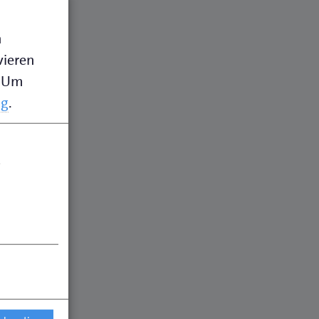
n
vieren
Um
ng
.
.