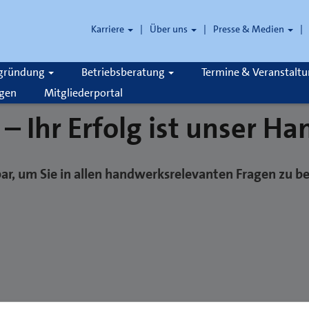
Karriere
Über uns
Presse & Medien
zgründung
Betriebsberatung
Termine & Veranstalt
gen
Mitgliederportal
! – Ihr Erfolg ist unser H
hbar, um Sie in allen handwerksrelevanten Fragen zu b