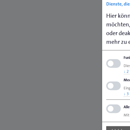
Dienste, di
Hier könn
möchten,
oder deakt
mehr zu e
Fun
Dies
↓
2
Med
Ein
↓
3
All
Mit