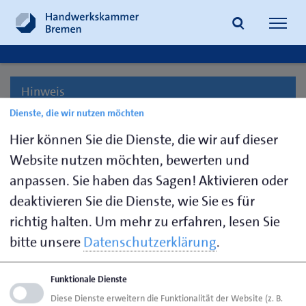
Navig
öffne
Hinweis
Suche
Dienste, die wir nutzen möchten
Für diese Seite sind keine Inhalte vorgesehen!
Hier können Sie die Dienste, die wir auf dieser
Website nutzen möchten, bewerten und
anpassen. Sie haben das Sagen! Aktivieren oder
Seite empfehlen
deaktivieren Sie die Dienste, wie Sie es für
Seite drucken
richtig halten.
Um mehr zu erfahren, lesen Sie
Seite
aktualisiert am 18. Mai 2026
bitte unsere
Datenschutzerklärung
.
Funktionale Dienste
HWK Bremen
_Menü im Header
Diese Dienste erweitern die Funktionalität der Website (z. B.