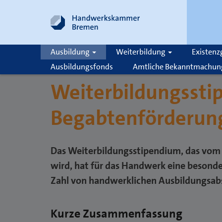
Ausbildung
Weiterbildung
Existen
Ausbildungsfonds
Amtliche Bekanntmachun
Weiterbildungssti
Suche
Begabtenförderun
Das Weiterbildungsstipendium, das vom 
wird, hat für das Handwerk eine besond
Zahl von handwerklichen Ausbildungsabs
Kurze Zusammenfassung