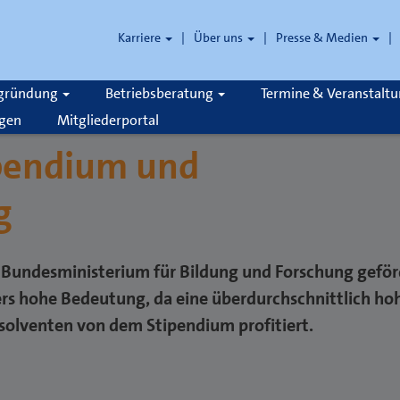
Karriere
Über uns
Presse & Medien
zgründung
Betriebsberatung
Termine & Veranstalt
gen
Mitgliederportal
pendium und
g
Bundesministerium für Bildung und Forschung geför
ers hohe Bedeutung, da eine überdurchschnittlich ho
olventen von dem Stipendium profitiert.