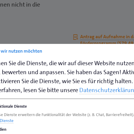
en nicht in die
Download
Antrag auf Aufnahme in d
pdf
Förderprogramm (579,49
digen Stelle auf
e wir nutzen möchten
 Ausbildungsvertrag
en Sie die Dienste, die wir auf dieser Website nutze
Download
Antrag auf Förderung ein
 bewerten und anpassen. Sie haben das Sagen! Akti
pdf
Weiterbildung (202,12 KB
rmular/Stammblatt zu
Stand: März 2026
ivieren Sie die Dienste, wie Sie es für richtig halten.
l. Bewerbungsfristen.
rfahren, lesen Sie bitte unsere
Datenschutzerkläru
n erforderlichen
keit, Kopie vom
Download
Antrag auf Gewährung des
ktionale Dienste
pdf
lusszeugnis der
Bonus (174,21 KB)
ab 2025
 "begründeter Vorschlag
e Dienste erweitern die Funktionalität der Website (z. B. Chat, Barrierefreiheit)
Dienste
ule") wieder einreichen.
ien