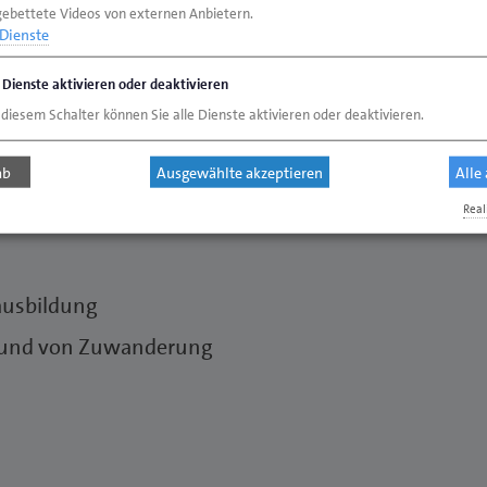
gebettete Videos von externen Anbietern.
Dienste
bereits das 25.
e Dienste aktivieren oder deaktivieren
nter der
 diesem Schalter können Sie alle Dienste aktivieren oder deaktivieren.
n bis zu 3 Jahre
ab
Ausgewählte akzeptieren
Alle
rechnungszeiten sind:
Real
ausbildung
rund von Zuwanderung