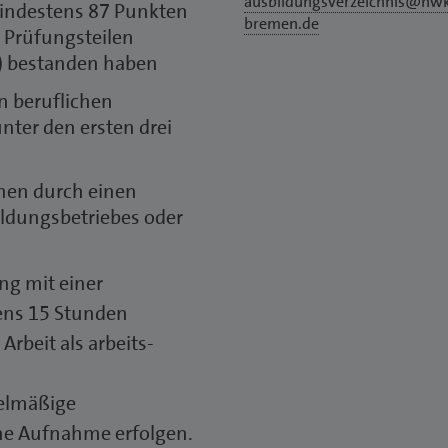
ausbildungsverzeichnis@hw
ndestens 87 Punkten
bremen.de
n Prüfungsteilen
r) bestanden haben
n beruflichen
nter den ersten drei
onen durch einen
ildungsbetriebes oder
ng mit einer
ens 15 Stunden
Arbeit als arbeits-
gelmäßige
ine Aufnahme erfolgen.