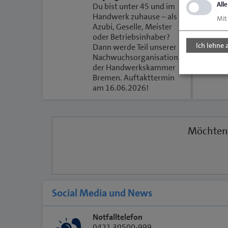
All
Du bist unter 45 und im
Handwerk zuhause – als
Mit
Azubi, Geselle, Meister
oder Betriebsinhaber?
Ich lehne 
Dann werde Teil unserer
Nachwuchsorganisation
der Handwerkskammer
Bremen. Auftakttermin
am 16.06.2026!
Möchten 
Social Media und News
Notfalltelefon
0421 30500-999