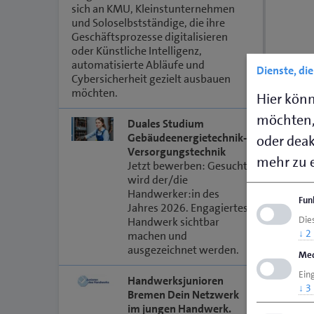
sich an KMU, Kleinstunternehmen
und Soloselbstständige, die ihre
Geschäftsprozesse digitalisieren
oder Künstliche Intelligenz,
automatisierte Abläufe und
Dienste, di
Cybersicherheit gezielt ausbauen
möchten.
Hier könn
möchten,
Duales Studium
Gebäudeenergietechnik-
oder deakt
Versorgungstechnik
mehr zu e
Jetzt bewerben: Gesucht
wird der/die
Handwerker:in des
Fun
Jahres 2026. Engagiertes
Dies
Handwerk sichtbar
↓
2
machen und
ausgezeichnet werden.
Med
Ein
Handwerksjunioren
↓
3
Bremen Dein Netzwerk
im jungen Handwerk.