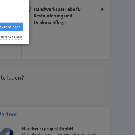
 sich
Handwerksbetriebe für
Restaurierung und
Denkmalpflege
 akzeptieren
ie
ssen
isiert mit Klaro!
lte laden?
Partner
Handwerkprojekt GmbH
Qualifizierungs-, Entwicklungs- und