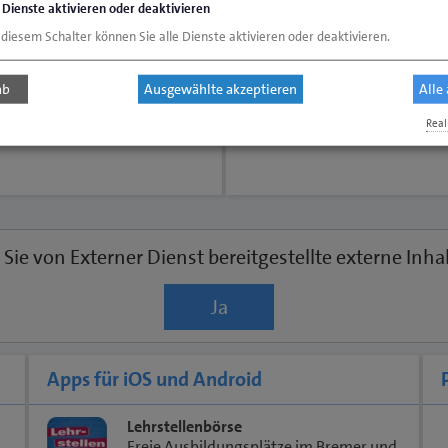
e Dienste aktivieren oder deaktivieren
Für die Region Bremen können
Handwerksbetriebe, die in
 diesem Schalter können Sie alle Dienste aktivieren oder deaktivieren.
verschiedenen Städten und
Gemeinden tätig sind, eine
ab
Ausgewählte akzeptieren
Alle
Ausnahmegenehmigung für d
gesamte Region ausstellen la
Real
Sie von
Externer Dienst
bereitgestellte externe Inha
Ja
Apps für iOS und Android
Lehrstellenbörse
Freie Ausbildungsplätze im Bremer und