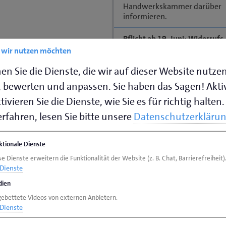
Handwerkskammer darüber
informieren.
Pflicht ab 19. Juni: Widerruf
für Online-Verträge und bes
e wir nutzen möchten
Terminbuchungen
Unternehmen, die Verträge m
en Sie die Dienste, die wir auf dieser Website nutze
Verbraucherinnen und Verbr
 bewerten und anpassen. Sie haben das Sagen! Akti
über ihre Webseite oder eine
abschließen, müssen dann ei
ivieren Sie die Dienste, wie Sie es für richtig halten.
elektronische Widerrufsfunk
rfahren, lesen Sie bitte unsere
Datenschutzerkläru
anbieten.
Neuerungen 2026
ktionale Dienste
Das neue Jahr bringt zahlreic
e Dienste erweitern die Funktionalität der Website (z. B. Chat, Barrierefreiheit)
Änderungen mit sich, die auch
Dienste
Handwerksbetriebe eine Roll
spielen können. Darauf müsse
ien
sich einstellen.
gebettete Videos von externen Anbietern.
Dienste
Regionale Handwerker-
Parkgenehmigung