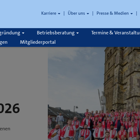
Karriere
Über uns
Presse & Medien
zgründung
Betriebsberatung
Termine & Veranstalt
gen
Mitgliederportal
2026
denen