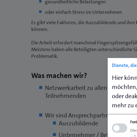
gesundheitliche Belastungen
oder einfach Stress im Unternehmen
Es gibt viele Faktoren, die Auszubildende und ihre
können.
Die Arbeit erfordert manchmal Fingerspitzengefü
Meistens haben alle Beteiligten unterschiedliche S
Problematik.
Dienste, di
Was machen wir?
Hier könn
möchten,
Netzwerkarbeit zu allen ausbildun
Teilnehmenden
oder deakt
mehr zu e
Wir sind Ansprechpartner für:
Fun
Auszubildende
Dies
Unternehmer / Betriebe
↓
2