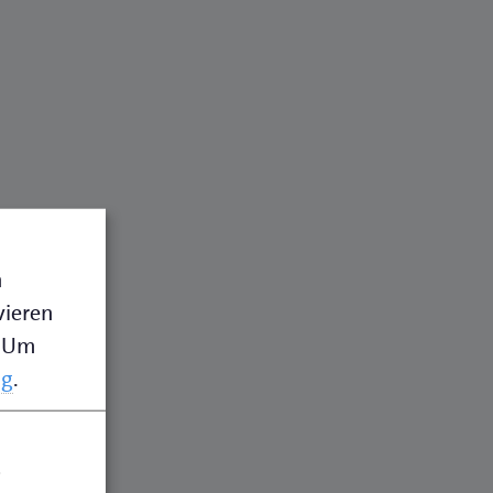
n
vieren
Um
ng
.
.