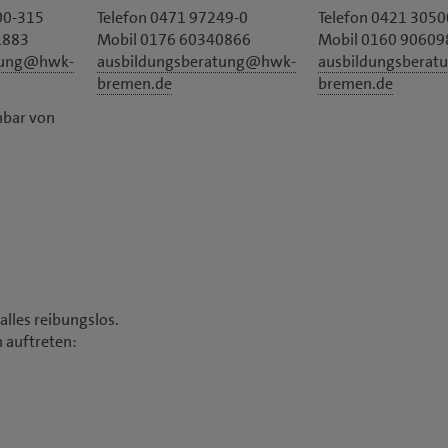
00-315
Telefon 0471 97249-0
Telefon 0421 305
1883
Mobil 0176 60340866
Mobil 0160 90609
tung@hwk-
ausbildungsberatung@hwk-
ausbildungsbera
bremen.de
bremen.de
hbar von
alles reibungslos.
n auftreten: