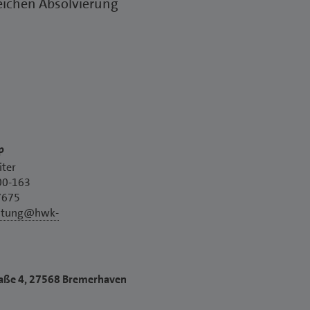
reichen Absolvierung
p
iter
00-163
7675
eitung@hwk-
traße 4, 27568 Bremerhaven