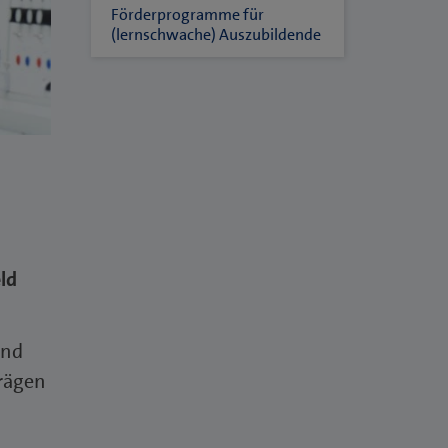
Förderprogramme für
(lernschwache) Auszubildende
ld
und
prägen