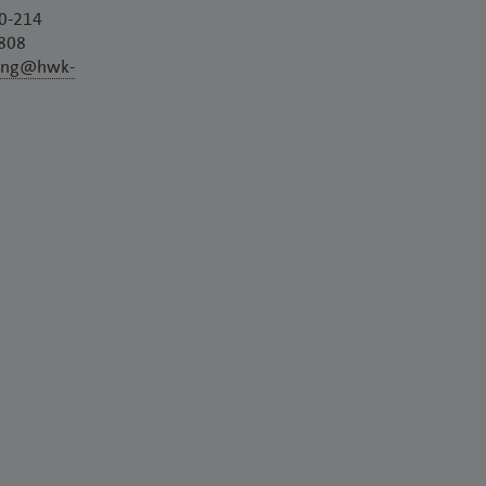
00-214
808
tung@hwk-