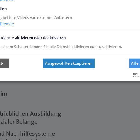
che Mitarbeiter
ien
gebettete Videos von externen Anbietern.
Dienste
e Dienste aktivieren oder deaktivieren
denden mit
 diesem Schalter können Sie alle Dienste aktivieren oder deaktivieren.
ab
Ausgewählte akzeptieren
Alle
en zur Vermeidung
Real
 im
etrieblichen Ausbildung
zialer Belange
und Nachhilfesysteme