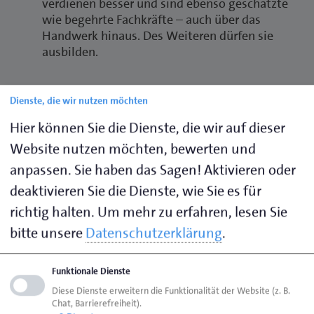
verdienen besser und sind ebenso geschätzte
wie begehrte Fachkräfte – auch über das
Handwerk hinaus. Des Weiteren dürfen sie
ausbilden.
Studienberechtigung
Dienste, die wir nutzen möchten
Der Meistertitel verleiht Ihnen zugleich die
allgemeine Studienberechtigung für
Hier können Sie die Dienste, die wir auf dieser
Hochschulen
Website nutzen möchten, bewerten und
anpassen. Sie haben das Sagen! Aktivieren oder
Nicht zuletzt bietet die Weiterbildung zum Meister
deaktivieren Sie die Dienste, wie Sie es für
auch die Möglichkeit, an neuen Herausforderungen
richtig halten.
Um mehr zu erfahren, lesen Sie
zu wachsen und spannende neue Tätigkeitsfelder zu
bitte unsere
Datenschutzerklärung
.
erschließen.
Funktionale Dienste
Diese Dienste erweitern die Funktionalität der Website (z. B.
Chat, Barrierefreiheit).