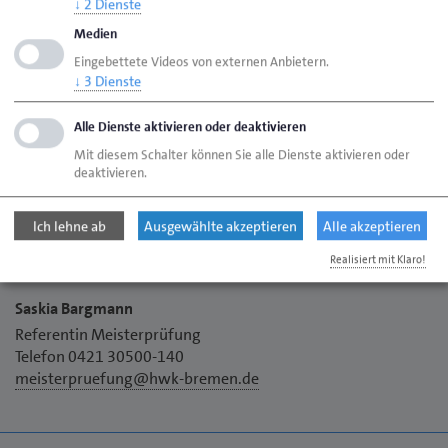
Jasmin Almstadt
↓
2
Dienste
Telefon 0421 30500-141
Medien
meisterpruefung@hwk-bremen.de
Eingebettete Videos von externen Anbietern.
↓
3
Dienste
Alle Dienste aktivieren oder deaktivieren
Nina Wegner
Mit diesem Schalter können Sie alle Dienste aktivieren oder
deaktivieren.
Telefon 0421 30500-142
meisterpruefung@hwk-bremen.de
Ich lehne ab
Ausgewählte akzeptieren
Alle akzeptieren
Realisiert mit Klaro!
Saskia Bargmann
Referentin Meisterprüfung
Telefon 0421 30500-140
meisterpruefung@hwk-bremen.de