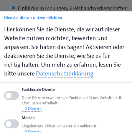
Einblicke in Innungen, Kreishandwerkerschaften
und Ausschüsse – ohne Druck und ohne
Dienste, die wir nutzen möchten
Verpflichtung
Hier können Sie die Dienste, die wir auf dieser
Die Chance, neue Ideen ins Handwerk zu tragen
Website nutzen möchten, bewerten und
und für Deinen Beruf zu werben
anpassen. Sie haben das Sagen! Aktivieren oder
Persönliche und betriebliche
deaktivieren Sie die Dienste, wie Sie es für
Weiterentwicklung – vom Erfahrungsaustausch
bis zur Führungskompetenz
richtig halten.
Um mehr zu erfahren, lesen Sie
bitte unsere
Datenschutzerklärung
.
Was du mitbringst:
Lust auf Austausch. Mehr nicht.
Funktionale Dienste
Diese Dienste erweitern die Funktionalität der Website (z. B.
Keine Beiträge. Keine Anwesenheitspflicht.
Chat, Barrierefreiheit).
Keine Hürden.
↓
2
Dienste
Medien
Eingebettete Videos von externen Anbietern.
↓
3
Dienste