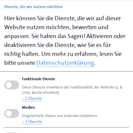
Wahlqualifikationen je einen höchstens dreiseitigen
Dienste, die wir nutzen möchten
Report über eine betriebliche Fachaufgabe vor. Der
Hier können Sie die Dienste, die wir auf dieser
Ausbildende hat zu bestätigen, dass die
Website nutzen möchten, bewerten und
Fachaufgaben vom Prüfling im Betrieb eigenhändig
durchgeführt worden sind. Die Reporte werden nicht
anpassen. Sie haben das Sagen! Aktivieren oder
bewertet.
deaktivieren Sie die Dienste, wie Sie es für
richtig halten.
Um mehr zu erfahren, lesen Sie
Der Prüfungsausschuss wählt einen der Reporte als
bitte unsere
Datenschutzerklärung
.
Grundlage für das anschließende Fachgespräch aus.
Funktionale Dienste
Variante B (klassische Variante)
Diese Dienste erweitern die Funktionalität der Website (z. B.
Chat, Barrierefreiheit).
↓
2
Dienste
Der Prüfling wählt eine von zwei praxisbezogenen
Fachaufgaben der Wahlqualifikationen aus, die der
Medien
Prüfungsausschuss ihm zur Wahl gestellt hat. Er
Eingebettete Videos von externen Anbietern.
↓
3
Dienste
erhält dann 20 Minuten Zeit, um sich auf das direkt
anschließende Fachgespräch vorzubereiten. Diese