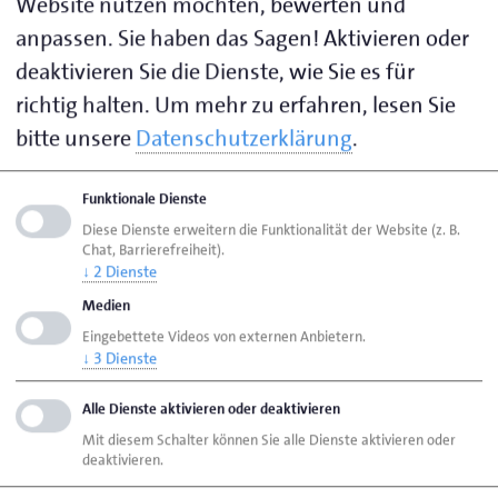
Website nutzen möchten, bewerten und
Bremen diesen innovativen Ansatz inhaltlich umsetzen
können. Er verbessert die Arbeitsmarktchancen der vielen
anpassen. Sie haben das Sagen! Aktivieren oder
Arbeitslosen ohne abgeschlossene Berufsausbildung.“
deaktivieren Sie die Dienste, wie Sie es für
richtig halten.
Um mehr zu erfahren, lesen Sie
Alexander Gündermann, Hauptgeschäftsführer der
Handwerkskammer Bremen und Geschäftsführer des
bitte unsere
Datenschutzerklärung
.
Kompetenzzentrums Handwerk gGmbH ergänzt: „Auf die
Handwerksbetriebe kommen in den nächsten Jahren und
Funktionale Dienste
voraussichtlich Jahrzehnten viele zentrale Aufgaben zu, zum
Beispiel beim Wohnungsbau und bei der energetischen
Diese Dienste erweitern die Funktionalität der Website (z. B.
Sanierung von Gebäuden. Dafür benötigen sie außer den
Chat, Barrierefreiheit).
↓
2
Dienste
häufig zitierten, top ausgebildeten Fachleuten auch
Menschen, die anpacken wollen und sich über eine einfache
Medien
Beschäftigung oder eine anschließende Qualifikation eine
Eingebettete Videos von externen Anbietern.
langfristige Berufsperspektive erarbeiten möchten.
↓
3
Dienste
Anfängliche sprachliche Hürden dürfen sie nach unserer
Überzeugung nicht daran hindern, sich auf ihren Weg zu
Alle Dienste aktivieren oder deaktivieren
machen. Deshalb haben wir gemeinsam mit der Agentur für
Mit diesem Schalter können Sie alle Dienste aktivieren oder
Arbeit das Pilotprojekt HBQ+ ins Leben gerufen.“
deaktivieren.
Fünf weitere Lehrgänge für 2026 geplant