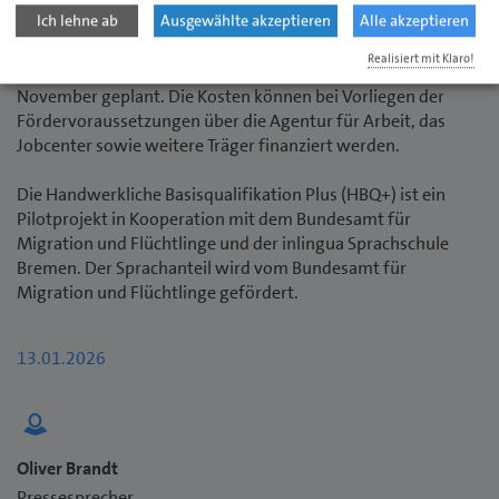
Ich lehne ab
Ausgewählte akzeptieren
Alle akzeptieren
Nach dem Start des ersten Lehrgangs Anfang Februar sind
Realisiert mit Klaro!
weitere Durchgänge ab März, Mai, August, September und
November geplant. Die Kosten können bei Vorliegen der
Fördervoraussetzungen über die Agentur für Arbeit, das
Jobcenter sowie weitere Träger finanziert werden.
Die Handwerkliche Basisqualifikation Plus (HBQ+) ist ein
Pilotprojekt in Kooperation mit dem Bundesamt für
Migration und Flüchtlinge und der inlingua Sprachschule
Bremen. Der Sprachanteil wird vom Bundesamt für
Migration und Flüchtlinge gefördert.
13.01.2026
Oliver Brandt
Pressesprecher