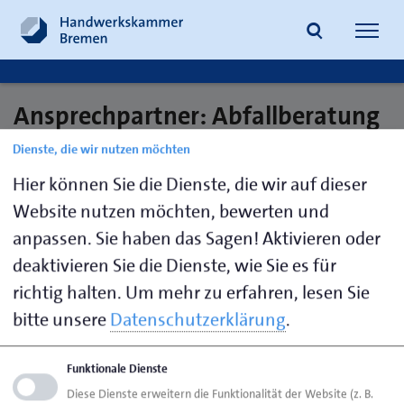
Navig
öffne
Ansprechpartner: Abfallberatung
Suche
/ Abfallwirtschaft
Dienste, die wir nutzen möchten
Hier können Sie die Dienste, die wir auf dieser
Website nutzen möchten, bewerten und
anpassen. Sie haben das Sagen! Aktivieren oder
deaktivieren Sie die Dienste, wie Sie es für
Seite empfehlen
richtig halten.
Um mehr zu erfahren, lesen Sie
Seite drucken
bitte unsere
Datenschutzerklärung
.
Seite
aktualisiert am 13. Feb. 2017
Funktionale Dienste
HWK Bremen
Ansprechpartner
Bereiche
Diese Dienste erweitern die Funktionalität der Website (z. B.