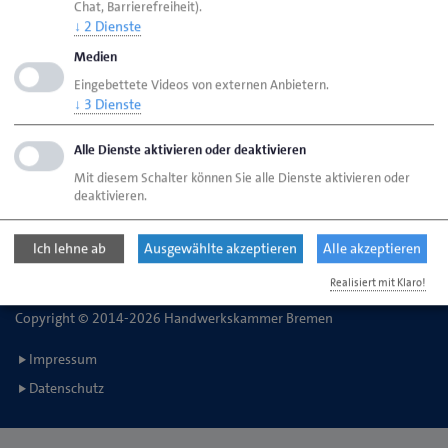
Chat, Barrierefreiheit).
Abfallberatung / Abfallwirtschaft
↓
2
Dienste
Medien
Eingebettete Videos von externen Anbietern.
Handwerkskammer Bremen
↓
3
Dienste
Ansgaritorstr. 24
28195 Bremen
Alle Dienste aktivieren oder deaktivieren
Mit diesem Schalter können Sie alle Dienste aktivieren oder
deaktivieren.
Telefon: 0421 30500-0
E-Mail:
service@hwk-bremen.de
Ich lehne ab
Ausgewählte akzeptieren
Alle akzeptieren
Realisiert mit Klaro!
Copyright © 2014-2026 Handwerkskammer Bremen
Impressum
Datenschutz