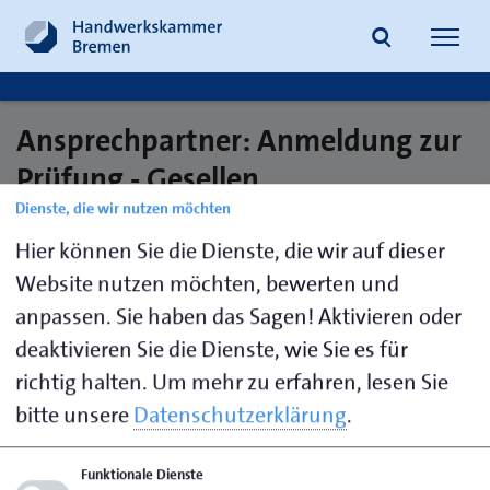
Navig
öffne
Ansprechpartner: Anmeldung zur
Suche
Prüfung - Gesellen
Dienste, die wir nutzen möchten
Hier können Sie die Dienste, die wir auf dieser
Pusch,
0421 30500-
gesellenpruefung@hwk-
Website nutzen möchten, bewerten und
Evelyn
133
bremen.de
anpassen. Sie haben das Sagen! Aktivieren oder
deaktivieren Sie die Dienste, wie Sie es für
richtig halten.
Um mehr zu erfahren, lesen Sie
Seite empfehlen
bitte unsere
Datenschutzerklärung
.
Seite drucken
Funktionale Dienste
Seite
aktualisiert am 08. Juni 2017