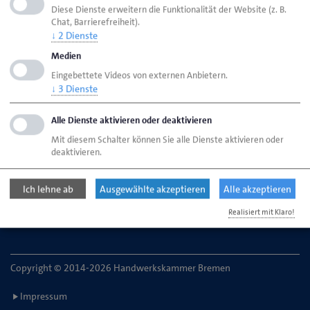
Diese Dienste erweitern die Funktionalität der Website (z. B.
Chat, Barrierefreiheit).
↓
2
Dienste
HWK Bremen
Ansprechpartner
Bereiche
Medien
Anmeldung zur Prüfung - Gesellen
Eingebettete Videos von externen Anbietern.
↓
3
Dienste
Handwerkskammer Bremen
Alle Dienste aktivieren oder deaktivieren
Ansgaritorstr. 24
Mit diesem Schalter können Sie alle Dienste aktivieren oder
28195 Bremen
deaktivieren.
Telefon: 0421 30500-0
Ich lehne ab
Ausgewählte akzeptieren
Alle akzeptieren
E-Mail:
service@hwk-bremen.de
Realisiert mit Klaro!
Copyright © 2014-2026 Handwerkskammer Bremen
Impressum