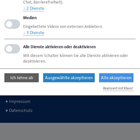
Chat, Barrierefreiheit).
↓
2
Dienste
Medien
Handwerkskammer Bremen
Ansgaritorstr. 24
Eingebettete Videos von externen Anbietern.
28195 Bremen
↓
3
Dienste
Alle Dienste aktivieren oder deaktivieren
Telefon: 0421 30500-0
Mit diesem Schalter können Sie alle Dienste aktivieren oder
E-Mail:
service@hwk-bremen.de
deaktivieren.
Ich lehne ab
Ausgewählte akzeptieren
Alle akzeptieren
Copyright © 2014-2026 Handwerkskammer Bremen
Realisiert mit Klaro!
Impressum
Datenschutz