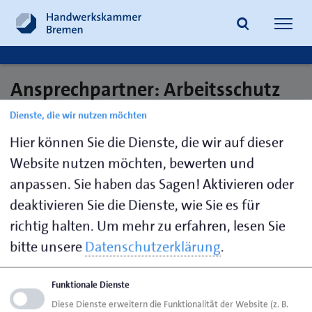
Navig
öffne
Ansprechpartner: Arbeitsschutz
Suche
Dienste, die wir nutzen möchten
Hier können Sie die Dienste, die wir auf dieser
Website nutzen möchten, bewerten und
anpassen. Sie haben das Sagen! Aktivieren oder
Seite empfehlen
deaktivieren Sie die Dienste, wie Sie es für
Seite drucken
richtig halten.
Um mehr zu erfahren, lesen Sie
Seite
aktualisiert am 08. Juni 2017
bitte unsere
Datenschutzerklärung
.
HWK Bremen
Ansprechpartner
Bereiche
Funktionale Dienste
Arbeitsschutz
Diese Dienste erweitern die Funktionalität der Website (z. B.