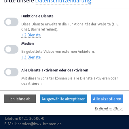
bitte unsere
Datenschutzerklärung
.
Funktionale Dienste
Seite empfehlen
Diese Dienste erweitern die Funktionalität der Website (z. B.
Seite drucken
Chat, Barrierefreiheit).
↓
2
Dienste
Seite
aktualisiert am 01. Okt. 2025
Medien
Eingebettete Videos von externen Anbietern.
HWK Bremen
Ansprechpartner
Bereiche
↓
3
Dienste
Dienstleistungsanzeige
Alle Dienste aktivieren oder deaktivieren
Mit diesem Schalter können Sie alle Dienste aktivieren oder
deaktivieren.
Handwerkskammer Bremen
Ansgaritorstr. 24
Ich lehne ab
Ausgewählte akzeptieren
Alle akzeptieren
28195 Bremen
Realisiert mit Klaro!
Telefon: 0421 30500-0
E-Mail:
service@hwk-bremen.de