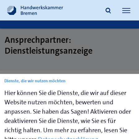
Navig
öffne
Ansprechpartner:
Suche
Dienstleistungsanzeige
Brünjes,
0421 30500-
handwerksrolle@hwk-
Dienste, die wir nutzen möchten
Marion
121
bremen.de
Hier können Sie die Dienste, die wir auf dieser
Köster,
0421 30500-
handwerksrolle@hwk-
Website nutzen möchten, bewerten und
Ute
120
bremen.de
anpassen. Sie haben das Sagen! Aktivieren oder
deaktivieren Sie die Dienste, wie Sie es für
Pahl-Curtze,
0421
handwerksrolle@hwk-
Christiane
30500-122
bremen.de
richtig halten.
Um mehr zu erfahren, lesen Sie