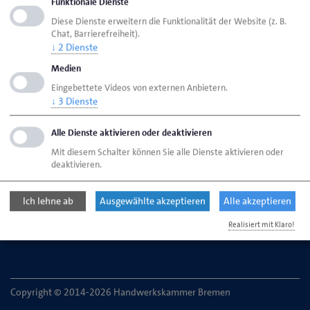
Funktionale Dienste
Diese Dienste erweitern die Funktionalität der Website (z. B.
Chat, Barrierefreiheit).
↓
2
Dienste
HWK Bremen
Ansprechpartner
Bereiche
Medien
Eingebettete Videos von externen Anbietern.
Einigungsstelle
↓
3
Dienste
Alle Dienste aktivieren oder deaktivieren
Handwerkskammer Bremen
Mit diesem Schalter können Sie alle Dienste aktivieren oder
Ansgaritorstr. 24
deaktivieren.
28195 Bremen
Ich lehne ab
Ausgewählte akzeptieren
Alle akzeptieren
Telefon: 0421 30500-0
E-Mail:
service@hwk-bremen.de
Realisiert mit Klaro!
Copyright © 2014-2026 Handwerkskammer Bremen