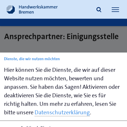
Navig
öffne
Ansprechpartner: Einigungsstelle
Suche
Dienste, die wir nutzen möchten
Kappel,
0421 30500-
rechtswesen@hwk-
Christina
111
bremen.de
Hier können Sie die Dienste, die wir auf dieser
Website nutzen möchten, bewerten und
Safari,
0421 30500
rechtswesen@hwk-
anpassen. Sie haben das Sagen! Aktivieren oder
Chiara
110
bremen.de
deaktivieren Sie die Dienste, wie Sie es für
richtig halten.
Um mehr zu erfahren, lesen Sie
bitte unsere
Datenschutzerklärung
.
Seite empfehlen
Seite drucken