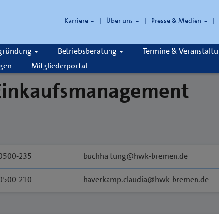
Karriere
Über uns
Presse & Medien
zgründung
Betriebsberatung
Termine & Veranstalt
gen
Mitgliederportal
 Einkaufsmanagement
0500-235
buchhaltung@hwk-bremen.de
0500-210
haverkamp.claudia@hwk-bremen.de