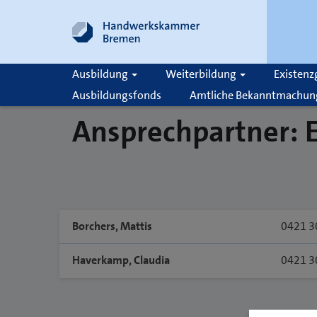
Ausbildung
Weiterbildung
Existen
Ausbildungsfonds
Amtliche Bekanntmachun
Ansprechpartner:
Suche
Borchers, Mattis
0421 3
Haverkamp, Claudia
0421 3