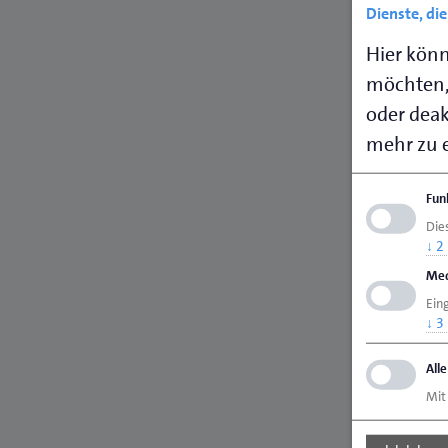
Dienste, di
Hier könn
möchten,
oder deakt
mehr zu e
Fun
Dies
↓
2
Med
Ein
↓
3
All
Mit