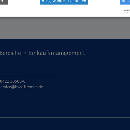
ab
Ausgewählte akzeptieren
Alle
Real
Bereiche
Einkaufsmanagement
: 0421 30500-0
service@hwk-bremen.de