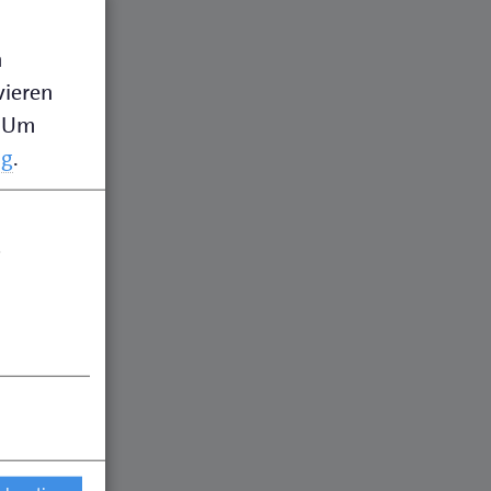
n
vieren
Um
ng
.
.