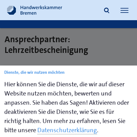
Navig
öffne
Ansprechpartner:
Suche
Lehrzeitbescheinigung
Dienste, die wir nutzen möchten
Malorny,
0421
ausbildungsverzeichnis@hwk-
Beate
30500-132
bremen.de
Hier können Sie die Dienste, die wir auf dieser
Website nutzen möchten, bewerten und
Meyer,
0421
ausbildungsverzeichnis@hwk-
anpassen. Sie haben das Sagen! Aktivieren oder
Mareike
30500-
bremen.de
deaktivieren Sie die Dienste, wie Sie es für
134
richtig halten.
Um mehr zu erfahren, lesen Sie
bitte unsere
Datenschutzerklärung
.