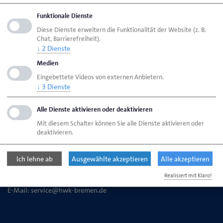
Seite empfehlen
Funktionale Dienste
Seite drucken
Diese Dienste erweitern die Funktionalität der Website (z. B.
Chat, Barrierefreiheit).
Seite
aktualisiert am 01. Okt. 2025
↓
2
Dienste
Medien
HWK Bremen
Ansprechpartner
Bereiche
Eingebettete Videos von externen Anbietern.
↓
3
Dienste
Lehrzeitbescheinigung
Alle Dienste aktivieren oder deaktivieren
Mit diesem Schalter können Sie alle Dienste aktivieren oder
Handwerkskammer Bremen
deaktivieren.
Ansgaritorstr. 24
28195 Bremen
Ich lehne ab
Ausgewählte akzeptieren
Alle akzeptieren
Realisiert mit Klaro!
Telefon: 0421 30500-0
E-Mail:
service@hwk-bremen.de