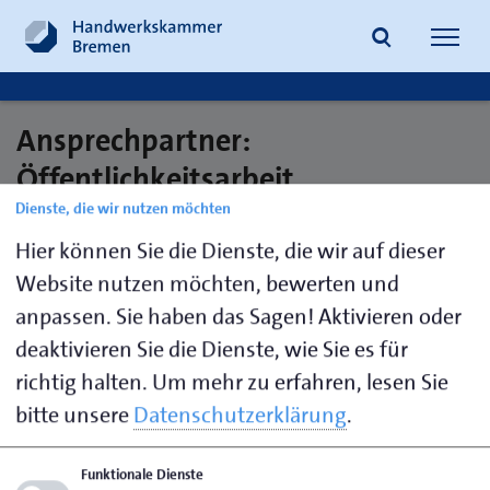
Navig
öffne
Ansprechpartner:
Suche
Öffentlichkeitsarbeit
Dienste, die wir nutzen möchten
Hier können Sie die Dienste, die wir auf dieser
Brandt,
0421 30500-
brandt.oliver@hwk-
Website nutzen möchten, bewerten und
Oliver
307
bremen.de
anpassen. Sie haben das Sagen! Aktivieren oder
deaktivieren Sie die Dienste, wie Sie es für
richtig halten.
Um mehr zu erfahren, lesen Sie
Seite empfehlen
bitte unsere
Datenschutzerklärung
.
Seite drucken
Funktionale Dienste