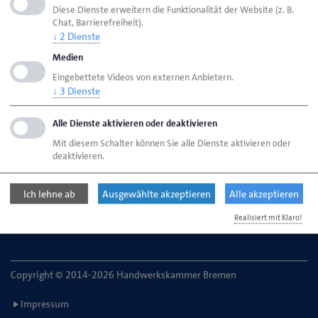
Diese Dienste erweitern die Funktionalität der Website (z. B.
Chat, Barrierefreiheit).
↓
2
Dienste
HWK Bremen
Ansprechpartner
Bereiche
Medien
Öffentlichkeitsarbeit
Eingebettete Videos von externen Anbietern.
↓
3
Dienste
Handwerkskammer Bremen
Alle Dienste aktivieren oder deaktivieren
Ansgaritorstr. 24
Mit diesem Schalter können Sie alle Dienste aktivieren oder
28195 Bremen
deaktivieren.
Telefon: 0421 30500-0
Ich lehne ab
Ausgewählte akzeptieren
Alle akzeptieren
E-Mail:
service@hwk-bremen.de
Realisiert mit Klaro!
Copyright © 2014-2026 Handwerkskammer Bremen
Impressum