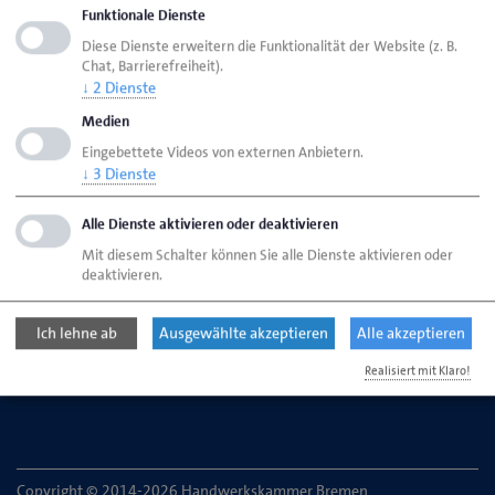
Seite drucken
Funktionale Dienste
Diese Dienste erweitern die Funktionalität der Website (z. B.
Seite
aktualisiert am 01. Okt. 2025
Chat, Barrierefreiheit).
↓
2
Dienste
Medien
HWK Bremen
Ansprechpartner
Bereiche
Eingebettete Videos von externen Anbietern.
PLW (Praktischer Leistungswettbewerb)
↓
3
Dienste
Alle Dienste aktivieren oder deaktivieren
Handwerkskammer Bremen
Mit diesem Schalter können Sie alle Dienste aktivieren oder
Ansgaritorstr. 24
deaktivieren.
28195 Bremen
Ich lehne ab
Ausgewählte akzeptieren
Alle akzeptieren
Telefon: 0421 30500-0
Realisiert mit Klaro!
E-Mail:
service@hwk-bremen.de
Copyright © 2014-2026 Handwerkskammer Bremen