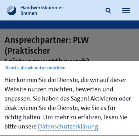
Navig
öffne
Ansprechpartner: PLW
Suche
(Praktischer
Leistungswettbewerb)
Dienste, die wir nutzen möchten
Hier können Sie die Dienste, die wir auf dieser
Meyer,
0421
ausbildungsverzeichnis@hwk-
Website nutzen möchten, bewerten und
Mareike
30500-
bremen.de
anpassen. Sie haben das Sagen! Aktivieren oder
134
deaktivieren Sie die Dienste, wie Sie es für
richtig halten.
Um mehr zu erfahren, lesen Sie
bitte unsere
Datenschutzerklärung
.
Seite empfehlen