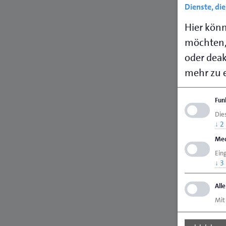
Dienste, di
Hier könn
möchten,
oder deakt
mehr zu e
Fun
Dies
↓
2
Med
Ein
↓
3
All
Mit