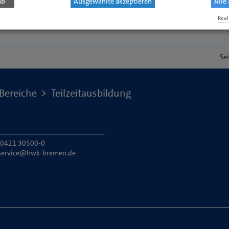
ab
Ausgewählte akzeptieren
Alle
Real
Se
Bereiche
Teilzeitausbildung
: 0421 30500-0
service@hwk-bremen.de