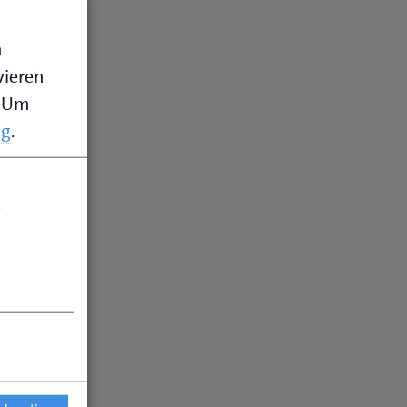
n
vieren
Um
ng
.
.