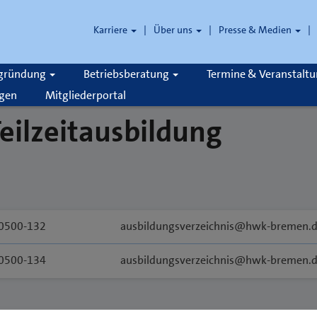
Karriere
Über uns
Presse & Medien
zgründung
Betriebsberatung
Termine & Veranstalt
gen
Mitgliederportal
eilzeitausbildung
0500-132
ausbildungsverzeichnis@hwk-bremen.
0500-134
ausbildungsverzeichnis@hwk-bremen.