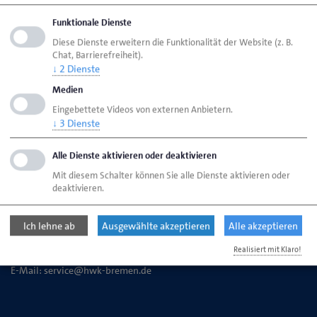
Seite empfehlen
Funktionale Dienste
Seite drucken
Diese Dienste erweitern die Funktionalität der Website (z. B.
Chat, Barrierefreiheit).
Seite
aktualisiert am 01. Okt. 2025
↓
2
Dienste
Medien
HWK Bremen
Ansprechpartner
Bereiche
Eingebettete Videos von externen Anbietern.
↓
3
Dienste
Vergütung (für Auszubildende)
Alle Dienste aktivieren oder deaktivieren
Mit diesem Schalter können Sie alle Dienste aktivieren oder
Handwerkskammer Bremen
deaktivieren.
Ansgaritorstr. 24
28195 Bremen
Ich lehne ab
Ausgewählte akzeptieren
Alle akzeptieren
Realisiert mit Klaro!
Telefon: 0421 30500-0
E-Mail:
service@hwk-bremen.de