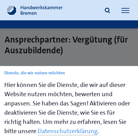
Navig
öffne
Ansprechpartner: Vergütung (für
Suche
Auszubildende)
Dienste, die wir nutzen möchten
Malorny,
0421
ausbildungsverzeichnis@hwk-
Beate
30500-132
bremen.de
Hier können Sie die Dienste, die wir auf dieser
Website nutzen möchten, bewerten und
Meyer,
0421
ausbildungsverzeichnis@hwk-
anpassen. Sie haben das Sagen! Aktivieren oder
Mareike
30500-
bremen.de
deaktivieren Sie die Dienste, wie Sie es für
134
richtig halten.
Um mehr zu erfahren, lesen Sie
bitte unsere
Datenschutzerklärung
.