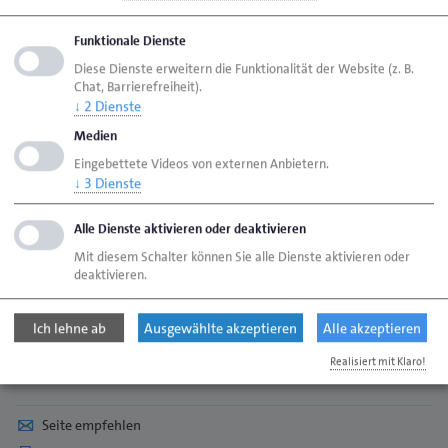
als äußerst effektives Mittel gegen Schwarzarbeit
etabliert. Die früher gängige Frage, ob mit oder ohne
Funktionale Dienste
Rechnung, hat sich mit ihm weitgehend erübrigt. Ihn
Diese Dienste erweitern die Funktionalität der Website (z. B.
jetzt komplett abzuschaffen, wäre mehr als fahrlässig
Chat, Barrierefreiheit).
und würde der Schattenwirtschaft wieder mehr
↓
2
Dienste
Aufwind geben.“
Medien
Eingebettete Videos von externen Anbietern.
19.06.2026
↓
3
Dienste
Alle Dienste aktivieren oder deaktivieren
Mit diesem Schalter können Sie alle Dienste aktivieren oder
Oliver Brandt
deaktivieren.
Pressesprecher
Telefon 0421 30500-307
Ich lehne ab
Ausgewählte akzeptieren
Alle akzeptieren
brandt.oliver@hwk-bremen.de
Realisiert mit Klaro!
Seite empfehlen