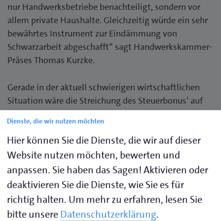
nur Handwerksbetriebe benachteiligt, sondern vor
allem private Haushalte. Gleichzeitig würde ein sehr
bewährtes Instrument zur Eindämmung von
Schwarzarbeit abgeschafft“ sagt Handwerkskammer-
Präses Thomas Kurzke.
Gerade in der aktuell schwierigen wirtschaftlichen
Situation wäre die Streichung des Steuerbonus‘ auf
Handwerksleistungen ein absolut falsches Signal.
Dienste, die wir nutzen möchten
Denn er erleichtert Verbrauchern die Vergabe legaler
Hier können Sie die Dienste, die wir auf dieser
Aufträge an Handwerksbetriebe und sichert dem
Staat damit auch Steuereinnahmen.
Website nutzen möchten, bewerten und
anpassen. Sie haben das Sagen! Aktivieren oder
Doch auch für die Betriebe hätte ein Aus für den
deaktivieren Sie die Dienste, wie Sie es für
Steuerbonus schwere Folgen. Präses Thomas Kurzke:
richtig halten.
Um mehr zu erfahren, lesen Sie
„Der Steuerbonus hat sich in den vergangenen Jahren
bitte unsere
Datenschutzerklärung
.