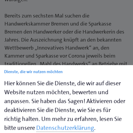
Bereits zum sechsten Mal suchen die
Handwerkskammer Bremen und die Sparkasse
Bremen den Handwerker oder die Handwerkerin des
Jahres. Die Auszeichnung knüpft an den bekannten
Wettbewerb „Innovatives Handwerk“ an, den
Kammer und Sparkasse vor Corona jeweils beim
traditionellen „Mahl des Handwerks“ an Betriebe mit
herausragenden Leistungen oder Konzepten vergeben
Dienste, die wir nutzen möchten
hatten.
Hier können Sie die Dienste, die wir auf dieser
Website nutzen möchten, bewerten und
Teilnahme mit persönlicher Einladung!
anpassen. Sie haben das Sagen! Aktivieren oder
deaktivieren Sie die Dienste, wie Sie es für
richtig halten.
Um mehr zu erfahren, lesen Sie
08.09.2026
bitte unsere
Datenschutzerklärung
.