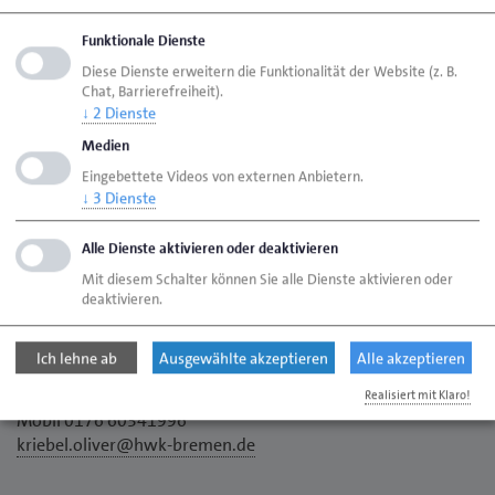
Funktionale Dienste
17:00 Uhr
Diese Dienste erweitern die Funktionalität der Website (z. B.
Chat, Barrierefreiheit).
↓
2
Dienste
Alte Werft
Medien
Stephanikirchenweide 19
Eingebettete Videos von externen Anbietern.
28217 Bremen
↓
3
Dienste
Alle Dienste aktivieren oder deaktivieren
Mit diesem Schalter können Sie alle Dienste aktivieren oder
Oliver Kriebel
deaktivieren.
stellvertretender Hauptgeschäftsführer / Leitung
Geschäftsbereich - Fachkräftesicherung und
Ich lehne ab
Ausgewählte akzeptieren
Alle akzeptieren
Betriebsführung
Telefon 0421 30500-310
Realisiert mit Klaro!
Mobil 0176 60341996
kriebel.oliver@hwk-bremen.de