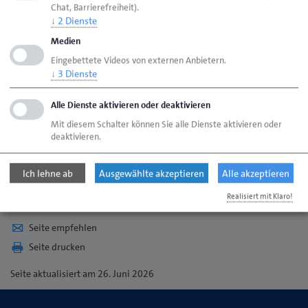
Chat, Barrierefreiheit).
↓
2
Dienste
Medien
Eingebettete Videos von externen Anbietern.
↓
3
Dienste
Alle Dienste aktivieren oder deaktivieren
Mit diesem Schalter können Sie alle Dienste aktivieren oder
deaktivieren.
Ich lehne ab
Ausgewählte akzeptieren
Alle akzeptieren
Realisiert mit Klaro!
Seite empfehlen
Seite drucken
Seite
aktualisiert am 26. Juni 2026