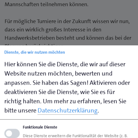
Mannschaften teilnehmen können.
Für mögliche Turniere in der Zukunft wissen wir nun,
dass ein wirklich großes Interesse in den
Handwerksbetrieben besteht und können das bei der
Planung berücksichtigen.
Dienste, die wir nutzen möchten
Wir würden uns freuen, zu einem späteren Zeitpunkt
Hier können Sie die Dienste, die wir auf dieser
mit euch den Fußball zu feiern.
Website nutzen möchten, bewerten und
anpassen. Sie haben das Sagen! Aktivieren oder
deaktivieren Sie die Dienste, wie Sie es für
richtig halten.
Um mehr zu erfahren, lesen Sie
bitte unsere
Datenschutzerklärung
.
Funktionale Dienste
Diese Dienste erweitern die Funktionalität der Website (z. B.