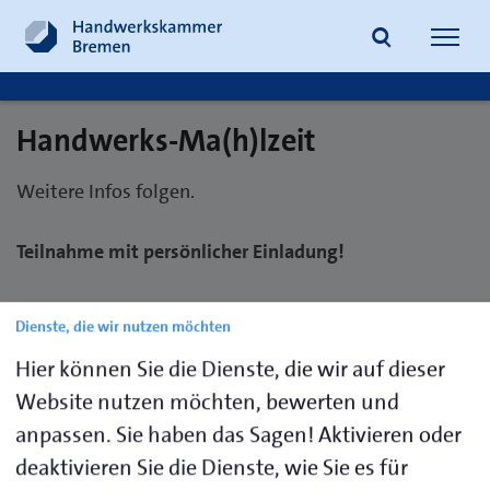
Navig
öffne
Handwerks-Ma(h)lzeit
Suche
Weitere Infos folgen.
Teilnahme mit persönlicher Einladung!
Dienste, die wir nutzen möchten
04.11.2026
Hier können Sie die Dienste, die wir auf dieser
Website nutzen möchten, bewerten und
anpassen. Sie haben das Sagen! Aktivieren oder
17:00 - 19:00 Uhr
deaktivieren Sie die Dienste, wie Sie es für