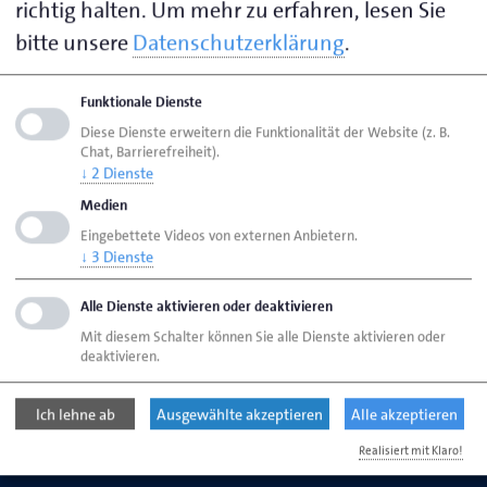
richtig halten.
Um mehr zu erfahren, lesen Sie
Handwerkskammer Bremen
bitte unsere
Datenschutzerklärung
.
Ansgaritorstraße 24
28195 Bremen
Funktionale Dienste
Diese Dienste erweitern die Funktionalität der Website (z. B.
Chat, Barrierefreiheit).
Seite empfehlen
↓
2
Dienste
Seite drucken
Medien
Seite
aktualisiert am 12. Juni 2026
Eingebettete Videos von externen Anbietern.
↓
3
Dienste
HWK Bremen
Termine & Veranstaltungen
Alle Dienste aktivieren oder deaktivieren
2026
2026.11.04_Handwerks-Mahlzeit
Mit diesem Schalter können Sie alle Dienste aktivieren oder
deaktivieren.
Ich lehne ab
Ausgewählte akzeptieren
Alle akzeptieren
Handwerkskammer Bremen
Ansgaritorstr. 24
Realisiert mit Klaro!
28195 Bremen