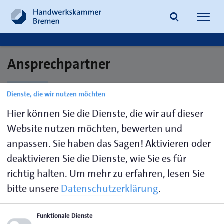
Navig
öffne
Ansprechpartner
Suche
Marcus Hauck
Dienste, die wir nutzen möchten
Schornsteinfeger
Hier können Sie die Dienste, die wir auf dieser
Website nutzen möchten, bewerten und
anpassen. Sie haben das Sagen! Aktivieren oder
deaktivieren Sie die Dienste, wie Sie es für
richtig halten.
Um mehr zu erfahren, lesen Sie
Seite empfehlen
bitte unsere
Datenschutzerklärung
.
Seite drucken
Funktionale Dienste