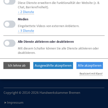
Diese Dienste erweitern die Funktionalität der Website (z. B.
Chat, Barrierefreiheit).
↓
2
Dienste
HWK Bremen
Ansprechpartner
Medien
Vollversammlung
Hauck, Marcus
Eingebettete Videos von externen Anbietern.
↓
3
Dienste
Handwerkskammer Bremen
Alle Dienste aktivieren oder deaktivieren
Ansgaritorstr. 24
Mit diesem Schalter können Sie alle Dienste aktivieren oder
28195 Bremen
deaktivieren.
Telefon: 0421 30500-0
Ich lehne ab
Ausgewählte akzeptieren
Alle akzeptieren
E-Mail:
service@hwk-bremen.de
Realisiert mit Klaro!
Copyright © 2014-2026 Handwerkskammer Bremen
Impressum