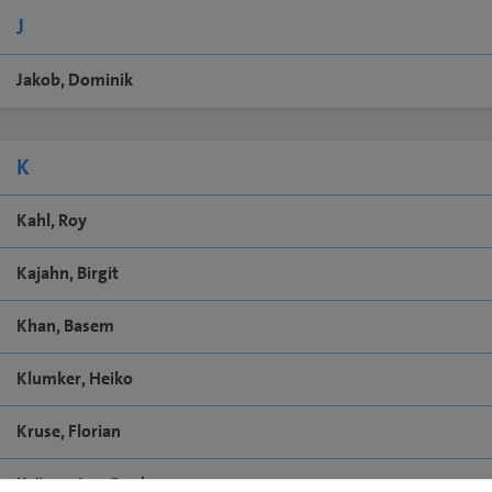
J
Jakob, Dominik
K
Kahl, Roy
Kajahn, Birgit
Khan, Basem
Klumker, Heiko
Kruse, Florian
Kröger, Jan-Gerd