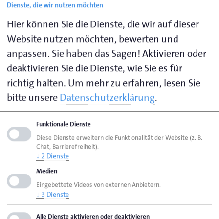
Dienste, die wir nutzen möchten
Kurzke, Thomas
Hier können Sie die Dienste, die wir auf dieser
Website nutzen möchten, bewerten und
anpassen. Sie haben das Sagen! Aktivieren oder
L
deaktivieren Sie die Dienste, wie Sie es für
richtig halten.
Um mehr zu erfahren, lesen Sie
Lankenau, Thorsten
bitte unsere
Datenschutzerklärung
.
Lenderoth, Christophe
Funktionale Dienste
Liere, Markus
Diese Dienste erweitern die Funktionalität der Website (z. B.
Chat, Barrierefreiheit).
Lilienthal, Elisabeth
↓
2
Dienste
Medien
Eingebettete Videos von externen Anbietern.
M
↓
3
Dienste
Majowski, Ralf
Alle Dienste aktivieren oder deaktivieren