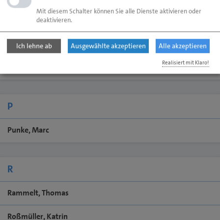
Mit diesem Schalter können Sie alle Dienste aktivieren oder
Marciniak, Kay
deaktivieren.
Menke, Sabrina
Ich lehne ab
Ausgewählte akzeptieren
Alle akzeptieren
Realisiert mit Klaro!
Moschkau, Thilo
P
Punke, Marc
R
Rammelt, Thomas
Roßmüller, Katrin