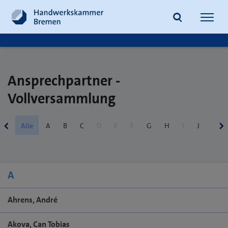
Navig
öffne
Suche
Ansprechpartner -
Vollversammlung
Alle
A
B
C
D
E
F
G
H
I
J
K
A
Ahrens, André
Akova, Can Tobias