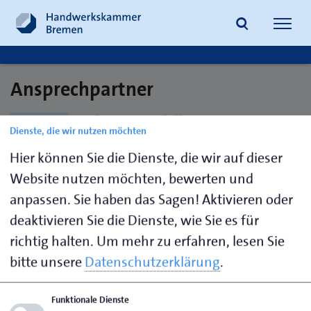
Navig
öffne
Ansprechpartner
Suche
Chip Louis Schilling
Dienste, die wir nutzen möchten
Schlosser / Metallbauer
Hier können Sie die Dienste, die wir auf dieser
Website nutzen möchten, bewerten und
anpassen. Sie haben das Sagen! Aktivieren oder
deaktivieren Sie die Dienste, wie Sie es für
richtig halten.
Um mehr zu erfahren, lesen Sie
Seite empfehlen
bitte unsere
Datenschutzerklärung
.
Seite drucken
Funktionale Dienste