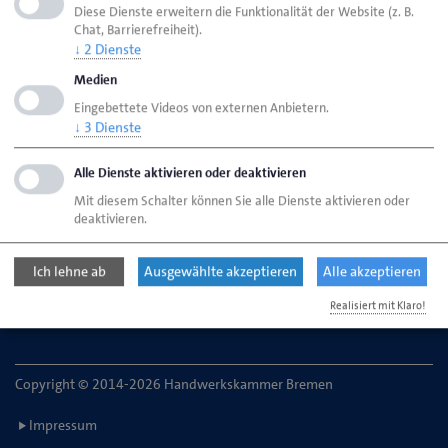
Diese Dienste erweitern die Funktionalität der Website (z. B.
Chat, Barrierefreiheit).
↓
2
Dienste
HWK Bremen
Ansprechpartner
Medien
Vollversammlung
Schilling, Chip Louis
Eingebettete Videos von externen Anbietern.
↓
3
Dienste
Handwerkskammer Bremen
Alle Dienste aktivieren oder deaktivieren
Ansgaritorstr. 24
Mit diesem Schalter können Sie alle Dienste aktivieren oder
28195 Bremen
deaktivieren.
Telefon: 0421 30500-0
Ich lehne ab
Ausgewählte akzeptieren
Alle akzeptieren
E-Mail:
service@hwk-bremen.de
Realisiert mit Klaro!
Copyright © 2014-2026 Handwerkskammer Bremen
Impressum