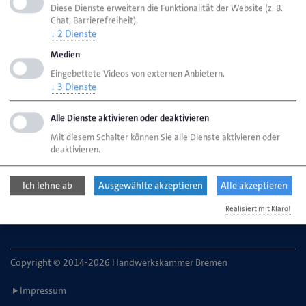
Diese Dienste erweitern die Funktionalität der Website (z. B.
Chat, Barrierefreiheit).
↓
2
Dienste
HWK Bremen
Ansprechpartner
Medien
Vollversammlung
Stehr, Hans-Joachim
Eingebettete Videos von externen Anbietern.
↓
3
Dienste
Handwerkskammer Bremen
Alle Dienste aktivieren oder deaktivieren
Ansgaritorstr. 24
Mit diesem Schalter können Sie alle Dienste aktivieren oder
28195 Bremen
deaktivieren.
Telefon: 0421 30500-0
Ich lehne ab
Ausgewählte akzeptieren
Alle akzeptieren
E-Mail:
service@hwk-bremen.de
Realisiert mit Klaro!
Copyright © 2014-2026 Handwerkskammer Bremen
Impressum