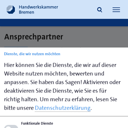
Navig
öffne
Ansprechpartner
Suche
Hans-Joachim Stehr
Dienste, die wir nutzen möchten
Fleischermeister
Hier können Sie die Dienste, die wir auf dieser
Website nutzen möchten, bewerten und
anpassen. Sie haben das Sagen! Aktivieren oder
deaktivieren Sie die Dienste, wie Sie es für
richtig halten.
Um mehr zu erfahren, lesen Sie
Seite empfehlen
bitte unsere
Datenschutzerklärung
.
Seite drucken
Funktionale Dienste