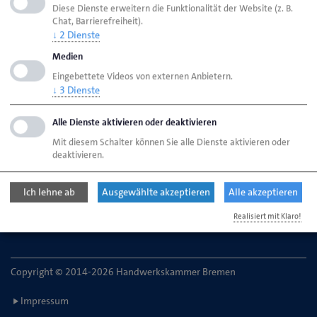
Diese Dienste erweitern die Funktionalität der Website (z. B.
Chat, Barrierefreiheit).
↓
2
Dienste
HWK Bremen
Ansprechpartner
Medien
Vollversammlung
Roßmüller, Katrin
Eingebettete Videos von externen Anbietern.
↓
3
Dienste
Handwerkskammer Bremen
Alle Dienste aktivieren oder deaktivieren
Ansgaritorstr. 24
Mit diesem Schalter können Sie alle Dienste aktivieren oder
28195 Bremen
deaktivieren.
Telefon: 0421 30500-0
Ich lehne ab
Ausgewählte akzeptieren
Alle akzeptieren
E-Mail:
service@hwk-bremen.de
Realisiert mit Klaro!
Copyright © 2014-2026 Handwerkskammer Bremen
Impressum