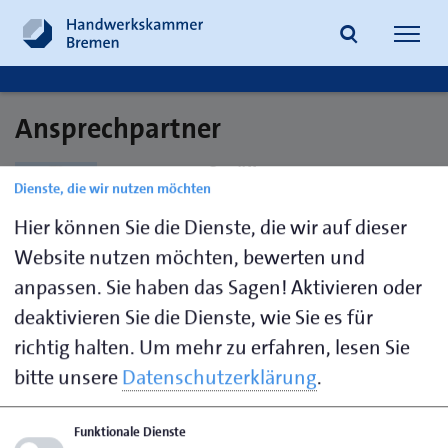
Navig
öffne
Ansprechpartner
Suche
Katrin Roßmüller
Dienste, die wir nutzen möchten
Dipl. Kauffrau
Hier können Sie die Dienste, die wir auf dieser
Website nutzen möchten, bewerten und
anpassen. Sie haben das Sagen! Aktivieren oder
deaktivieren Sie die Dienste, wie Sie es für
richtig halten.
Um mehr zu erfahren, lesen Sie
Seite empfehlen
bitte unsere
Datenschutzerklärung
.
Seite drucken
Funktionale Dienste